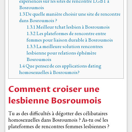
expériences sur les sites de rencontre LGBT à
Bosroumois
1.3
De quelle manière choisir une site de rencontre
dans Bosroumois ?
1.3.1
Meilleur tchat lesbien à Bosroumois
1.3.2
Les plateformes de rencontre entre
femmes pour liaison durable à Bosroumois
1.3.3
La meilleure solution rencontres
lesbienne pour relations éphémère
Bosroumois
1.4
Que pensez de ces applications dating
homosexuelles à Bosroumois?
Comment croiser une
lesbienne Bosroumois
Tu as des difficultés à dégotter des célibataires
homosexuelles dans Bosroumois ? As-tu osé les
plateformes de rencontres femmes lesbiennes ?