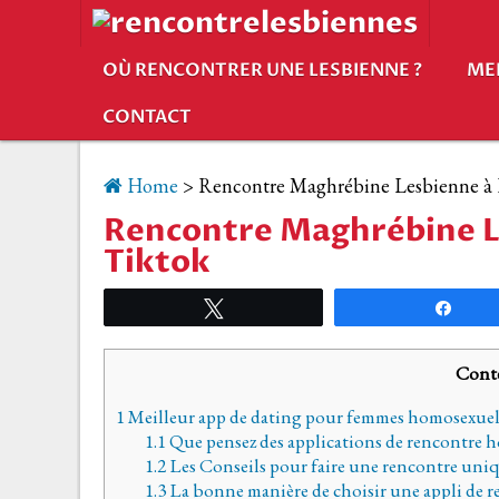
OÙ RENCONTRER UNE LESBIENNE ?
ME
CONTACT
Home
>
Rencontre Maghrébine Lesbienne à 
Rencontre Maghrébine L
Tiktok
Tweetez
Part
Cont
1
Meilleur app de dating pour femmes homosexuel
1.1
Que pensez des applications de rencontre 
1.2
Les Conseils pour faire une rencontre uniq
1.3
La bonne manière de choisir une appli de r