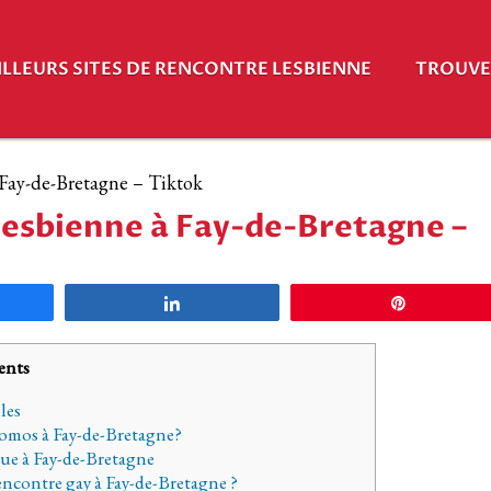
ILLEURS SITES DE RENCONTRE LESBIENNE
TROUVE 
Fay-de-Bretagne – Tiktok
esbienne à Fay-de-Bretagne –
agez
Partagez
Épingle
ents
les
homos à Fay-de-Bretagne?
ue à Fay-de-Bretagne
encontre gay à Fay-de-Bretagne ?