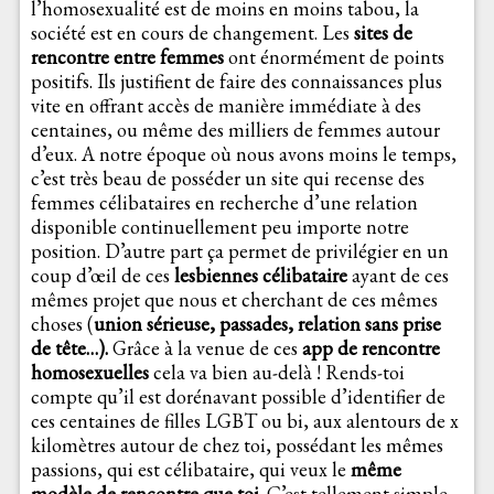
l’homosexualité est de moins en moins tabou, la
société est en cours de changement. Les
sites de
rencontre entre femmes
ont énormément de points
positifs. Ils justifient de faire des connaissances plus
vite en offrant accès de manière immédiate à des
centaines, ou même des milliers de femmes autour
d’eux. A notre époque où nous avons moins le temps,
c’est très beau de posséder un site qui recense des
femmes célibataires en recherche d’une relation
disponible continuellement peu importe notre
position. D’autre part ça permet de privilégier en un
coup d’œil de ces
lesbiennes célibataire
ayant de ces
mêmes projet que nous et cherchant de ces mêmes
choses (
union sérieuse, passades, relation sans prise
de tête…).
Grâce à la venue de ces
app de rencontre
homosexuelles
cela va bien au-delà ! Rends-toi
compte qu’il est dorénavant possible d’identifier de
ces centaines de filles LGBT ou bi, aux alentours de x
kilomètres autour de chez toi, possédant les mêmes
passions, qui est célibataire, qui veux le
même
modèle de rencontre que toi
. C’est tellement simple