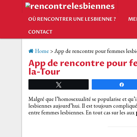
OÙ RENCONTRER UNE LESBIENNE ?
ME
CONTACT
Home
>
App de rencontre pour femmes lesbi
App de rencontre pour f
la-Tour
Tweetez
Part
Malgré que l’homosexualité se popularise et qu’i
lesbiennes aujourd’hui. Il est toujours compliq
entre femmes lesbiennes. En tout cas sur les aux