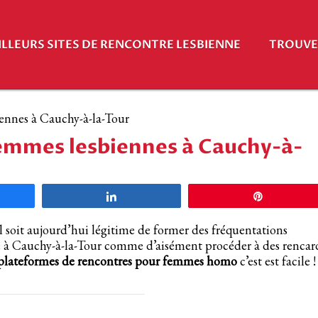
ILLEURS SITES DE RENCONTRE LESBIENNE
TROUVE 
ennes à Cauchy-à-la-Tour
emmes lesbiennes à Cauchy-à-
agez
Partagez
Épingle
l soit aujourd’hui légitime de former des fréquentations
ué à Cauchy-à-la-Tour comme d’aisément procéder à des rencar
plateformes de rencontres pour femmes homo
c’est est facile !